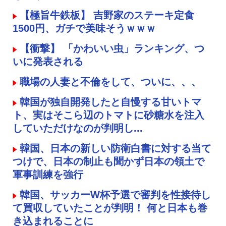
【極旨牛鉄板】 吉野家のステーキ定食
1500円、ガチで美味そうｗｗｗ
【衝撃】 「かわいい虫」ランキング、つ
いに発表される
職場の人妻と不倫をして、ついに、、、
韓国が独自開発したと自慢する甘いトマ
ト、実はそこら辺のトマトに砂糖水を注入
していただけなのが判明し...
韓国、日本の新しい防衛白書に対する当て
つけで、日本の制止も聞かず日本の領土で
軍事訓練を強行
韓国、サッカーW杯予選で審判を性接待し
て買収していたことが判明！ 何と日本も巻
き込まれることに