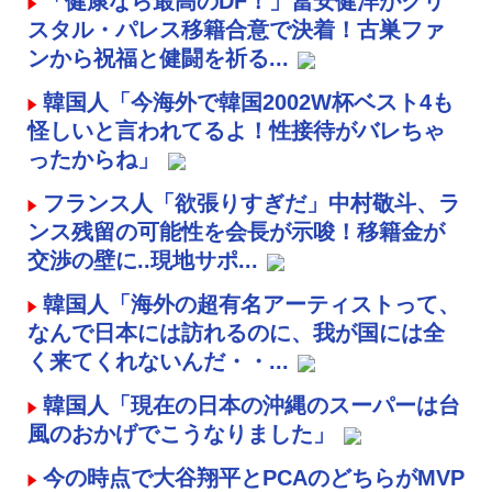
「健康なら最高のDF！」冨安健洋がクリ
スタル・パレス移籍合意で決着！古巣ファ
ンから祝福と健闘を祈る...
韓国人「今海外で韓国2002W杯ベスト4も
怪しいと言われてるよ！性接待がバレちゃ
ったからね」
フランス人「欲張りすぎだ」中村敬斗、ラ
ンス残留の可能性を会長が示唆！移籍金が
交渉の壁に..現地サポ...
韓国人「海外の超有名アーティストって、
なんで日本には訪れるのに、我が国には全
く来てくれないんだ・・...
韓国人「現在の日本の沖縄のスーパーは台
風のおかげでこうなりました」
今の時点で大谷翔平とPCAのどちらがMVP