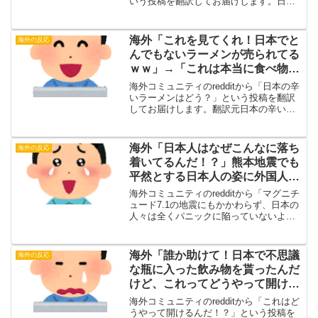
いう投稿を翻訳してお届けします。日本
をすばらしくしているものは何だろう？
（投稿主）日本をすばらしくしているも
のは何だろう？翻訳元海外の反応・海外
海外「これを見てくれ！日本でと
海外の反応
の反応自分にとっ...
んでもないラーメンが売られてる
ｗｗ」→「これは本当に食べ物な
のか！？ｗ」【海外の反応】
海外コミュニティのredditから「日本の辛
いラーメンはどう？」という投稿を翻訳
してお届けします。翻訳元日本の辛いラ
ーメンはどう？（投稿主）クリックで動
画を再生する・海外の反応辛いものは大
好きだけど、これはさすがにやりすぎｗ
海外「日本人はなぜこんなに落ち
海外の反応
一口くらいなら...
着いてるんだ！？」熊本地震でも
平然とする日本人の姿に外国人が
興味津々【海外の反応】
海外コミュニティのredditから「マグニチ
ュード7.1の地震にもかかわらず、日本の
人々は全くパニックに陥っていないよう
だ。」という投稿を翻訳してお届けしま
す。翻訳元マグニチュード7.1の地震にも
かかわらず、日本の人々は全くパニック
海外「誰か助けて！日本で不思議
海外の反応
に陥って...
な瓶に入った飲み物を貰ったんだ
けど、これってどうやって開ける
んだ！？」【海外の反応】
海外コミュニティのredditから「これはど
うやって開けるんだ！？」という投稿を