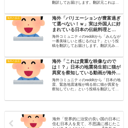
翻訳してお届けします。翻訳元これはど
うやって開けるんだ！？（投稿主）この
ボトルを知ってる人はいる？テイクアウ
トした料理と一緒にもらった飲み物なん
海外「バリエーションが豊富過ぎ
海外の反応
だけど、説明を読...
て選べない！ｗ」実は外国人に好
まれている日本の伝統料理と
は・・・？【海外の反応】
海外コミュニティのredditから「みんなが
一番美味しいと感じるのは？」という投
稿を翻訳してお届けします。翻訳元みん
なが一番美味しいと感じるのは？（投稿
主）自分はやっぱりツナマヨが他の具よ
り一番だと思う。みんなはどう思う？・
海外「これは貴重な映像なので
海外の反応
海外の反応自分は...
は！？」日本の地震発生前に猫が
異変を察知している動画が海外で
話題に【海外の反応】
海外コミュニティのredditから「日本の地
震、緊急地震速報が鳴る前に猫が異変を
察知していた」という投稿を翻訳してお
届けします。翻訳元日本の地震、緊急地
震速報が鳴る前に猫が異変を察知してい
た（投稿主）クリックで動画を再生す
る・海外の反応ああ...
海外「世界的に治安の良い国の日本に
住む日本人を見て、不思議に感じたこ