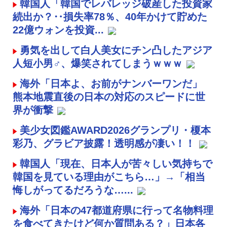
韓国人「韓国でレバレッジ破産した投資家
続出か？‥損失率78％、40年かけて貯めた
22億ウォンを投資...
勇気を出して白人美女にチン凸したアジア
人短小男♂、爆笑されてしまうｗｗｗ
海外「日本よ、お前がナンバーワンだ」
熊本地震直後の日本の対応のスピードに世
界が衝撃
美少女図鑑AWARD2026グランプリ・榎本
彩乃、グラビア披露！透明感が凄い！！
韓国人「現在、日本人が苦々しい気持ちで
韓国を見ている理由がこちら…」→「相当
悔しがってるだろうな…...
海外「日本の47都道府県に行って名物料理
を食べてきたけど何か質問ある？」日本各