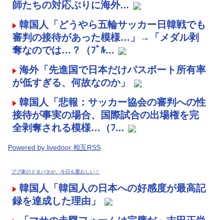
師たちの対応ぶりに海外...
韓国人「どうやら五輪サッカー日韓戦でも
審判の接待があった模様…」→「メダル剥
奪なのでは…？（ﾌﾞﾙ...
海外「先進国で日本だけパスポート所有率
が低すぎる、何故なのか」
韓国人「悲報：サッカー協会の審判への性
接待が事実の場合、国際試合の出場権を完
全剥奪される模様…（ﾌ...
Powered by livedoor 相互RSS
ブブ家のドタバタが、今日も愛おしい！
韓国人「韓国人の日本への好感度が最高記
録を達成した理由」