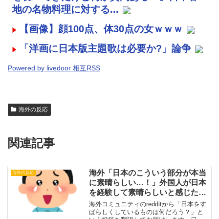
地の名物料理に対する...
【画像】顔100点、体30点の女ｗｗｗ
「洋画に日本版主題歌は必要か?」論争
Powered by livedoor 相互RSS
海外の反応
関連記事
海外「日本のこういう部分が本当
海外の反応
に素晴らしい…！」外国人が日本
を経験して素晴らしいと感じたも
のとは・・・？【海外の反応】
海外コミュニティのredditから「日本をす
ばらしくしているものは何だろう？」と