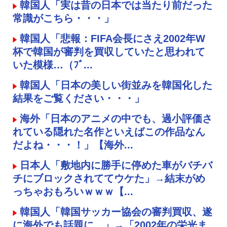
韓国人「実は昔の日本では当たり前だった
常識がこちら・・・」
韓国人「悲報：FIFA会長にさえ2002年W
杯で韓国が審判を買収していたと思われて
いた模様…（ﾌﾞ...
韓国人「日本の美しい街並みを韓国化した
結果をご覧ください・・・」
海外「日本のアニメの中でも、過小評価さ
れている隠れた名作といえばこの作品なん
だよね・・・！」【海外...
日本人「敷地内に勝手に停めた車がバチバ
チにブロックされててウケた」→結末がめ
っちゃおもろいｗｗｗ【...
韓国人「韓国サッカー協会の審判買収、遂
に海外でも話題に…」→「2002年の栄光ま