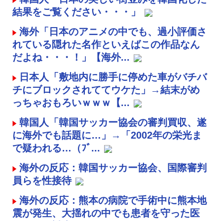
結果をご覧ください・・・」
海外「日本のアニメの中でも、過小評価さ
れている隠れた名作といえばこの作品なん
だよね・・・！」【海外...
日本人「敷地内に勝手に停めた車がバチバ
チにブロックされててウケた」→結末がめ
っちゃおもろいｗｗｗ【...
韓国人「韓国サッカー協会の審判買収、遂
に海外でも話題に…」→「2002年の栄光ま
で疑われる…（ﾌﾞ...
海外の反応：韓国サッカー協会、国際審判
員らを性接待
海外の反応：熊本の病院で手術中に熊本地
震が発生、大揺れの中でも患者を守った医