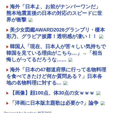
海外「日本よ、お前がナンバーワンだ」
熊本地震直後の日本の対応のスピードに世
界が衝撃
美少女図鑑AWARD2026グランプリ・榎本
彩乃、グラビア披露！透明感が凄い！！
韓国人「現在、日本人が苦々しい気持ちで
韓国を見ている理由がこちら…」→「相当
悔しがってるだろうな…...
海外「日本の47都道府県に行って名物料理
を食べてきたけど何か質問ある？」日本各
地の名物料理に対する...
【画像】顔100点、体30点の女ｗｗｗ
「洋画に日本版主題歌は必要か?」論争
Powered by livedoor 相互RSS