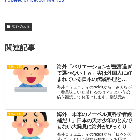
海外の反応
関連記事
海外「バリエーションが豊富過ぎ
海外の反応
て選べない！ｗ」実は外国人に好
まれている日本の伝統料理と
は・・・？【海外の反応】
海外コミュニティのredditから「みんなが
一番美味しいと感じるのは？」という投
稿を翻訳してお届けします。翻訳元みん
なが一番美味しいと感じるのは？（投稿
主）自分はやっぱりツナマヨが他の具よ
り一番だと思う。みんなはどう思う？・
海外「未来のノーベル賞科学者候
海外の反応
海外の反応自分は...
補だ！」日本の天才少年のとんで
もない大発見に海外がびっくり仰
天！【海外の反応】
海外コミュニティのredditから「日本の天
才少年」という投稿を翻訳してお届けし