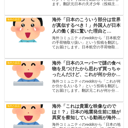
ます。翻訳元日本の天才少年（投稿主）
チョウが幼虫だった頃の記憶を持ち続け
ていることを証明した長井丈という日本
の少年。・海外の反応しかもこの子、記
海外「日本のこういう部分は世界
海外の反応
憶が子孫にも受け...
が真似するべき！」外国人が日本
人の働く姿に驚いた理由と
は・・・？【海外の反応】
海外コミュニティのredditから「日本航空
の手荷物取り扱い」という投稿を翻訳し
てお届けします。日本航空の手荷物取り
扱い（投稿主）クリックで動画を再生す
る翻訳元海外の反応・海外の反応地上ス
タッフも、飛行機がゲートから動き出す
海外「日本のスーパーで謎の食べ
海外の反応
ときにお辞儀をす...
物を見つけたから思わず買っちゃ
ったんだけど、これが何か分かる
人いる・・・？」【海外の反応】
海外コミュニティのredditから「これが何
か分かる人いる？」という投稿を翻訳し
てお届けします。翻訳元これが何か分か
る人いる？（投稿主）日本のスーパーで
買ったんだけど、これが何なのか分かる
人いる？・海外の反応切り餅だね。硬い
海外「これは貴重な映像なので
海外の反応
お餅みたいなもの...
は！？」日本の地震発生前に猫が
異変を察知している動画が海外で
話題に【海外の反応】
海外コミュニティのredditから「日本の地