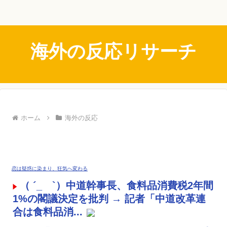
海外の反応リサーチ
ホーム
海外の反応
恋は疑惑に染まり、狂気へ変わる
（ ´_ゝ`）中道幹事長、食料品消費税2年間
1%の閣議決定を批判 → 記者「中道改革連
合は食料品消...