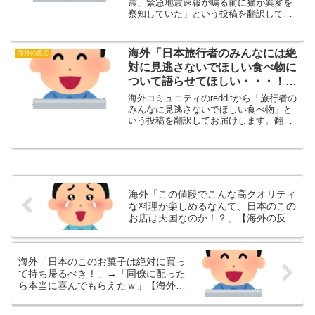
震、緊急地震速報が鳴る前に猫が異変を
察知していた」という投稿を翻訳してお
届けします。翻訳元日本の地震、緊急地
震速報が鳴る前に猫が異変を察知してい
た（投稿主）クリックで動画を再生す
海外「日本旅行者のみんなには絶
海外の反応
る・海外の反応ああ...
対に見逃さないでほしい食べ物に
ついて語らせてほしい・・・！」
【海外の反応】
海外コミュニティのredditから「旅行者の
みんなに見逃さないでほしい食べ物」と
いう投稿を翻訳してお届けします。翻訳
元旅行者のみんなに見逃さないでほしい
食べ物（投稿主）ラーメンは日本の麺料
理の王様だと思う。でも今回は、そばに
も少しスポットを...
海外「この値段でこんな高クオリティ
な料理が楽しめるなんて、日本のこの
お店は天国なのか！？」【海外の反
応】
海外「日本のこのお菓子は絶対に買っ
て持ち帰るべき！」→「同僚に配った
ら本当に喜んでもらえたｗ」【海外の
反応】