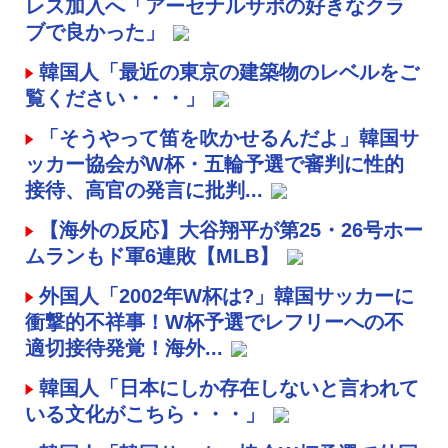
レス加入へ「アーセナルサポの好きなクラ
ブで良かった」
韓国人「最近の東京の建築物のレベルをご
覧ください・・・」
「そうやって笛を吹かせるんだよ」韓国サ
ッカー協会がW杯・五輪予選で審判に性的
接待、高官の発言に批判...
【海外の反応】大谷翔平が第25・26号ホー
ムランもド軍6連敗【MLB】
外国人「2002年W杯は?」韓国サッカーに
衝撃的不祥事！W杯予選でレフリーへの不
適切接待発覚！海外...
韓国人「日本にしか存在しないと言われて
いる文化がこちら・・・」