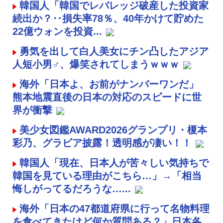
韓国人「韓国でレバレッジ破産した投資家
続出か？‥損失率78％、40年かけて貯めた
22億ウォンを投資...
勇気を出して白人美女にチン凸したアジア
人短小男♂、爆笑されてしまうｗｗｗ
海外「日本よ、お前がナンバーワンだ」
熊本地震直後の日本の対応のスピードに世
界が衝撃
美少女図鑑AWARD2026グランプリ・榎本
彩乃、グラビア披露！透明感が凄い！！
韓国人「現在、日本人が苦々しい気持ちで
韓国を見ている理由がこちら…」→「相当
悔しがってるだろうな…...
海外「日本の47都道府県に行って名物料理
を食べてきたけど何か質問ある？」日本各