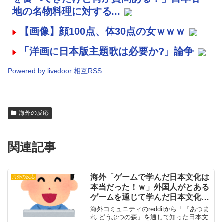
地の名物料理に対する...
【画像】顔100点、体30点の女ｗｗｗ
「洋画に日本版主題歌は必要か?」論争
Powered by livedoor 相互RSS
海外の反応
関連記事
海外「ゲームで学んだ日本文化は
海外の反応
本当だった！ｗ」外国人がとある
ゲームを通じて学んだ日本文化と
は・・・？【海外の反応】
海外コミュニティのredditから「『あつま
れ どうぶつの森』を通して知った日本文