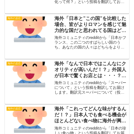
化って何？」という投稿を翻訳してお届
けします。翻訳元『あつまれ どうぶつの
森』を通して知った日本文化って何？
（投稿主）日本に引っ越してきて、この
海外「日本と”この国”を比較した
海外の反応
前初めて本物の...
場合、皆がよりロマンを感じて魅
力的な国だと思われてる国はどち
らだろう？」【海外の反応】
海外コミュニティのredditから「日本かフ
ランス、この二つのすばらしい国のう
ち、あなたの国の人々はどちらをよりロ
マンチックに思い描いているだろうか。
その理由は何だろう？」という投稿を翻
訳してお届けします。日本かフランス、
海外「なんで日本ではこんなにク
海外の反応
この二つのすばらし...
オリティが高いんだ！？」外国人
が日本で驚くお店とは・・・？
【海外の反応】
海外コミュニティのredditから「スーパー
について」という投稿を翻訳してお届け
します。翻訳元スーパーについて（投稿
主）初めて日本へ行った時は、食べ物を
どうするかあまり考えてなかった。コン
ビニも飲食店もあちこちにあって、美味
海外「これってどんな味がするん
海外の反応
しいものがたくさ...
だ！？」日本人でも食べる機会が
ほとんどない食べ物に海外が興味
津々【海外の反応】
海外コミュニティのredditから「日本の珍
しい食べ物」という投稿を翻訳してお届