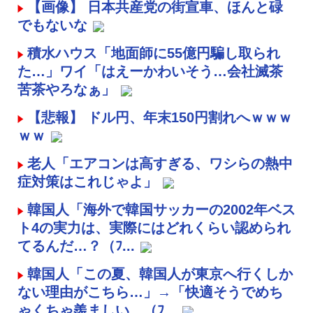
【画像】 日本共産党の街宣車、ほんと碌
でもないな
積水ハウス「地面師に55億円騙し取られ
た…」ワイ「はえーかわいそう…会社滅茶
苦茶やろなぁ」
【悲報】 ドル円、年末150円割れへｗｗｗ
ｗｗ
老人「エアコンは高すぎる、ワシらの熱中
症対策はこれじゃよ」
韓国人「海外で韓国サッカーの2002年ベス
ト4の実力は、実際にはどれくらい認められ
てるんだ…？（ﾌ...
韓国人「この夏、韓国人が東京へ行くしか
ない理由がこちら…」→「快適そうでめち
ゃくちゃ羨ましい…（ﾌ...