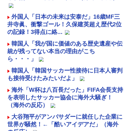
外国人「日本の未来は安泰だ」16歳MF三
井寺眞、衝撃ゴール！久保建英超え歴代2位
の記録！3得点に絡...
韓国人「我が国に価値のある歴史遺産や伝
統が残ってない本当の理由がこち
ら・・・」
韓国人「韓国サッカー性接待に日本人審判
も接待受けたみたいだよ」
海外「W杯は八百長だった」FIFA会長支持
を表明したサッカー協会に海外大騒ぎ！
（海外の反応）
大谷翔平がアンバサダーに就任した企業に
世界が騒然！←「酷いアイデアだ」（海外