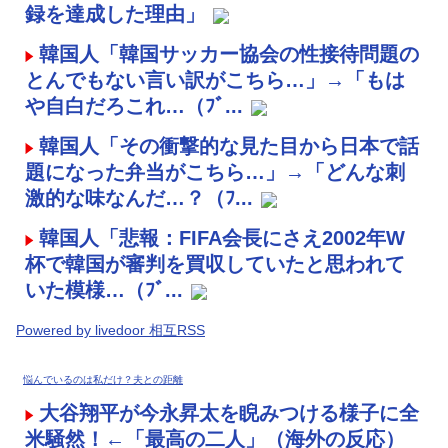
録を達成した理由」
韓国人「韓国サッカー協会の性接待問題の
とんでもない言い訳がこちら…」→「もは
や自白だろこれ…（ﾌﾞ...
韓国人「その衝撃的な見た目から日本で話
題になった弁当がこちら…」→「どんな刺
激的な味なんだ…？（ﾌ...
韓国人「悲報：FIFA会長にさえ2002年W
杯で韓国が審判を買収していたと思われて
いた模様…（ﾌﾞ...
Powered by livedoor 相互RSS
悩んでいるのは私だけ？夫との距離
大谷翔平が今永昇太を睨みつける様子に全
米騒然！←「最高の二人」（海外の反応）