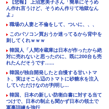
【悲報】 上沼恵美子さん「簡単にそうめ
ん作れ言うけど、そうめん作りて地獄なん
よ」
職場の人妻と不倫をして、ついに、、、
このパソコン買おうか迷ってるから背中を
刺してくれｗｗｗ
韓国人「人間冷蔵庫は日本が作ったから絶
対に売れないと思ったのに、既に200台も売
れたんだそうです…...
韓国が独自開発したと自慢する甘いトマ
ト、実はそこら辺のトマトに砂糖水を注入
していただけなのが判明し...
韓国、日本の新しい防衛白書に対する当て
つけで、日本の制止も聞かず日本の領土で
軍事訓練を強行