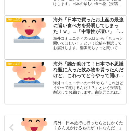
けします。日本の珍しい食べ物（投稿
主）フグって食べてみる価値はあるのか
な？みんなの体験を聞かせてほしい！ど
んな味がするの？翻訳元海外の反応・海
海外「日本で買ったお土産の最強
海外の反応
外の反応何でも試し...
に旨い食べ方を発明してしまっ
た！ｗ」→「中毒性が凄い」「ナ
イスアイディア！」【海外の反
海外コミュニティのredditから「ちょっと
応】
聞いてほしい！」という投稿を翻訳して
お届けします。翻訳元ちょっと聞いてほ
しい！（投稿主）この組み合わせを試し
てみたら、めちゃくちゃ美味しかった。
ただ、フライドポテトによってはあまり
海外「誰か助けて！日本で不思議
海外の反応
よく絡まなくて、...
な瓶に入った飲み物を貰ったんだ
けど、これってどうやって開ける
んだ！？」【海外の反応】
海外コミュニティのredditから「これはど
うやって開けるんだ！？」という投稿を
翻訳してお届けします。翻訳元これはど
うやって開けるんだ！？（投稿主）この
ボトルを知ってる人はいる？テイクアウ
トした料理と一緒にもらった飲み物なん
だけど、説明を読...
海外「日本旅行に行ったらとにかくた
くさん見かけるものがコレなんだ！」