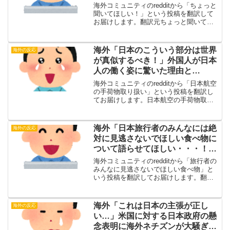
イスアイディア！」【海外の反
海外コミュニティのredditから「ちょっと
応】
聞いてほしい！」という投稿を翻訳して
お届けします。翻訳元ちょっと聞いてほ
しい！（投稿主）この組み合わせを試し
てみたら、めちゃくちゃ美味しかった。
ただ、フライドポテトによってはあまり
海外「日本のこういう部分は世界
海外の反応
よく絡まなくて、...
が真似するべき！」外国人が日本
人の働く姿に驚いた理由と
は・・・？【海外の反応】
海外コミュニティのredditから「日本航空
の手荷物取り扱い」という投稿を翻訳し
てお届けします。日本航空の手荷物取り
扱い（投稿主）クリックで動画を再生す
る翻訳元海外の反応・海外の反応地上ス
タッフも、飛行機がゲートから動き出す
海外「日本旅行者のみんなには絶
海外の反応
ときにお辞儀をす...
対に見逃さないでほしい食べ物に
ついて語らせてほしい・・・！」
【海外の反応】
海外コミュニティのredditから「旅行者の
みんなに見逃さないでほしい食べ物」と
いう投稿を翻訳してお届けします。翻訳
元旅行者のみんなに見逃さないでほしい
食べ物（投稿主）ラーメンは日本の麺料
理の王様だと思う。でも今回は、そばに
海外「これは日本の主張が正し
海外の反応
も少しスポットを...
い…」米国に対する日本政府の懸
念表明に海外ネチズンが大騒ぎ！