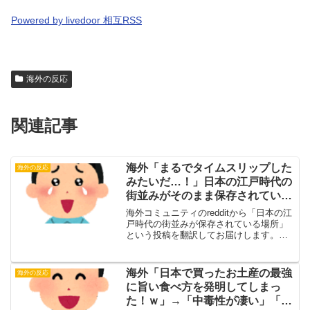
Powered by livedoor 相互RSS
海外の反応
関連記事
海外「まるでタイムスリップした
海外の反応
みたいだ…！」日本の江戸時代の
街並みがそのまま保存されている
貴重な場所とは・・・？【海外の
海外コミュニティのredditから「日本の江
反応】
戸時代の街並みが保存されている場所」
という投稿を翻訳してお届けします。翻
訳元日本の江戸時代の街並みが保存され
ている場所（投稿主）・海外の反応長野
県塩尻市だよ。・海外の反応いつか絶対
海外「日本で買ったお土産の最強
海外の反応
行きたい県の一つ...
に旨い食べ方を発明してしまっ
た！ｗ」→「中毒性が凄い」「ナ