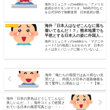
【海外の反応】
海外コミュニティのredditから「アメリカ
政府がポケモンやマリオ、NARUTOなど
を公式SNSで無断使用 日本政府が懸念
を表明」という投稿を翻訳してお届けし
ます。翻訳元アメリカ政府がポケモンや
マリオ、NARUTOなどを公式SNSで無断
海外「日本人はなぜこんなに落ち
海外の反応
使用...
着いてるんだ！？」熊本地震でも
平然とする日本人の姿に外国人が
興味津々【海外の反応】
海外コミュニティのredditから「マグニチ
ュード7.1の地震にもかかわらず、日本の
人々は全くパニックに陥っていないよう
だ。」という投稿を翻訳してお届けしま
す。翻訳元マグニチュード7.1の地震にも
かかわらず、日本の人々は全くパニック
に陥って...
海外「俺たちの母国ではあり得ない光
景だよ…」外国人が日本の道路修復を
見て驚愕した理由とは・・・？【海外
の反応】
海外「日本の景色はどうしてこんなに
美しいんだ…！」海外コミュで絶賛さ
れている日本の風景写真とは・・・？