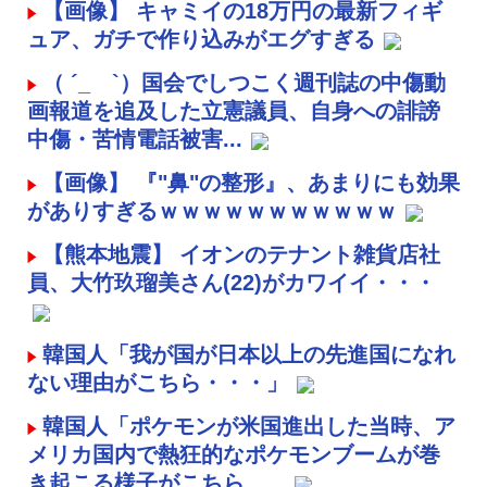
【画像】 キャミイの18万円の最新フィギ
ュア、ガチで作り込みがエグすぎる
（ ´_ゝ`）国会でしつこく週刊誌の中傷動
画報道を追及した立憲議員、自身への誹謗
中傷・苦情電話被害...
【画像】 『"鼻"の整形』、あまりにも効果
がありすぎるｗｗｗｗｗｗｗｗｗｗｗ
【熊本地震】 イオンのテナント雑貨店社
員、大竹玖瑠美さん(22)がカワイイ・・・
韓国人「我が国が日本以上の先進国になれ
ない理由がこちら・・・」
韓国人「ポケモンが米国進出した当時、ア
メリカ国内で熱狂的なポケモンブームが巻
き起こる様子がこちら…...