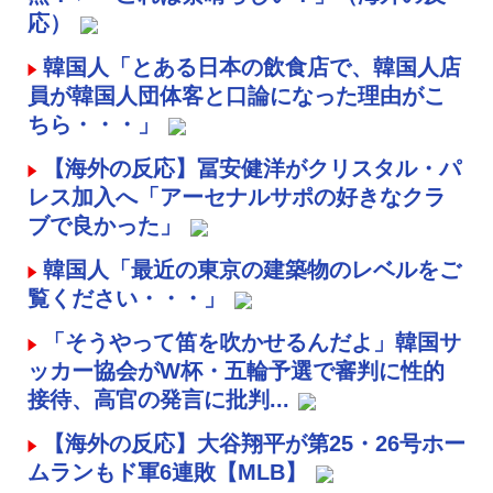
応）
韓国人「とある日本の飲食店で、韓国人店
員が韓国人団体客と口論になった理由がこ
ちら・・・」
【海外の反応】冨安健洋がクリスタル・パ
レス加入へ「アーセナルサポの好きなクラ
ブで良かった」
韓国人「最近の東京の建築物のレベルをご
覧ください・・・」
「そうやって笛を吹かせるんだよ」韓国サ
ッカー協会がW杯・五輪予選で審判に性的
接待、高官の発言に批判...
【海外の反応】大谷翔平が第25・26号ホー
ムランもド軍6連敗【MLB】