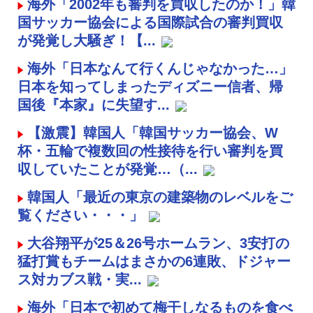
海外「2002年も審判を買収したのか！」韓
国サッカー協会による国際試合の審判買収
が発覚し大騒ぎ！【...
海外「日本なんて行くんじゃなかった…」
日本を知ってしまったディズニー信者、帰
国後『本家』に失望す...
【激震】韓国人「韓国サッカー協会、W
杯・五輪で複数回の性接待を行い審判を買
収していたことが発覚…（...
韓国人「最近の東京の建築物のレベルをご
覧ください・・・」
大谷翔平が25＆26号ホームラン、3安打の
猛打賞もチームはまさかの6連敗、ドジャー
ス対カブス戦・実...
海外「日本で初めて梅干しなるものを食べ