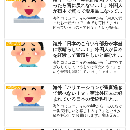
よく絡まなくて、...
ったら昔に戻れない…！」外国人
が日本で買って愛用品になってい
るものとは・・・？【海外の反
海外コミュニティのredditから「東京で買
応】
ったお土産の中で、今でも毎日のように
使っているものって何？」という投稿を
翻訳してお届けします。翻訳元東京で買
ったお土産の中で、今でも毎日のように
使っているものって何？（投稿主）飾り
海外「日本のこういう部分が本当
海外の反応
棚に置いたままホ...
に素晴らしい…！」外国人が日本
を経験して素晴らしいと感じたも
のとは・・・？【海外の反応】
海外コミュニティのredditから「日本をす
ばらしくしているものは何だろう？」と
いう投稿を翻訳してお届けします。日本
をすばらしくしているものは何だろう？
（投稿主）日本をすばらしくしているも
のは何だろう？翻訳元海外の反応・海外
海外「バリエーションが豊富過ぎ
海外の反応
の反応自分にとっ...
て選べない！ｗ」実は外国人に好
まれている日本の伝統料理と
は・・・？【海外の反応】
海外コミュニティのredditから「みんなが
一番美味しいと感じるのは？」という投
稿を翻訳してお届けします。翻訳元みん
なが一番美味しいと感じるのは？（投稿
主）自分はやっぱりツナマヨが他の具よ
り一番だと思う。みんなはどう思う？・