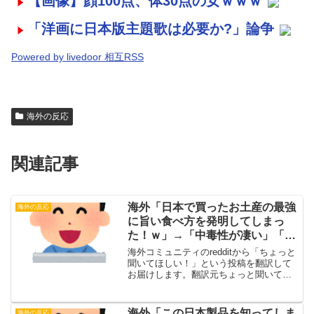
【画像】顔100点、体30点の女ｗｗｗ
「洋画に日本版主題歌は必要か?」論争
Powered by livedoor 相互RSS
海外の反応
関連記事
海外「日本で買ったお土産の最強
海外の反応
に旨い食べ方を発明してしまっ
た！ｗ」→「中毒性が凄い」「ナ
イスアイディア！」【海外の反
海外コミュニティのredditから「ちょっと
応】
聞いてほしい！」という投稿を翻訳して
お届けします。翻訳元ちょっと聞いてほ
しい！（投稿主）この組み合わせを試し
てみたら、めちゃくちゃ美味しかった。
ただ、フライドポテトによってはあまり
海外「この日本製品を知ってしま
海外の反応