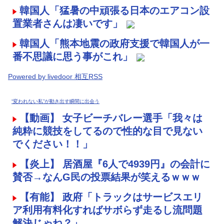
韓国人「猛暑の中頑張る日本のエアコン設
置業者さんは凄いです」
韓国人「熊本地震の政府支援で韓国人が一
番不思議に思う事がこれ」
Powered by livedoor 相互RSS
“変われない私”が動き出す瞬間に出会う
【動画】 女子ビーチバレー選手「我々は
純粋に競技をしてるので性的な目で見ない
でください！！」
【炎上】 居酒屋『6人で4939円』の会計に
賛否→なんG民の投票結果が笑えるｗｗｗ
【有能】 政府「トラックはサービスエリ
ア利用有料化すればサボらず走るし流問題
解決じゃね？」