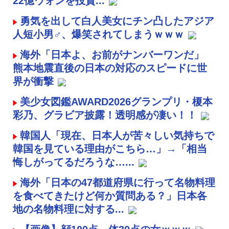
22億ウォンを投資...
勇気を出して白人美女にチン凸したアジア
人短小男♂、爆笑されてしまうｗｗｗ
海外「日本よ、お前がナンバーワンだ」
熊本地震直後の日本の対応のスピードに世
界が衝撃
美少女図鑑AWARD2026グランプリ・榎本
彩乃、グラビア披露！透明感が凄い！！
韓国人「現在、日本人が苦々しい気持ちで
韓国を見ている理由がこちら…」→「相当
悔しがってるだろうな…...
海外「日本の47都道府県に行って名物料理
を食べてきたけど何か質問ある？」日本各
地の名物料理に対する...