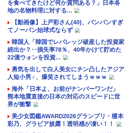
を食べてきたけど何か質問ある？」日本各
地の名物料理に対する...
【動画像】上戸彩さん(40)、パンパンすぎ
てノーバン始球式ならず
韓国人「韓国でレバレッジ破産した投資家
続出か？‥損失率78％、40年かけて貯めた
22億ウォンを投資...
勇気を出して白人美女にチン凸したアジア
人短小男♂、爆笑されてしまうｗｗｗ
海外「日本よ、お前がナンバーワンだ」
熊本地震直後の日本の対応のスピードに世
界が衝撃
美少女図鑑AWARD2026グランプリ・榎本
彩乃、グラビア披露！透明感が凄い！！