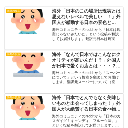
海外「日本のこの場所は現実とは
海外の反応
思えないレベルで美しい…！」外
国人が感動する日本の景色と
は・・・？【海外の反応】
海外コミュニティのredditから「日本は現
実じゃないみたいだ」という投稿を翻訳
してお届けします。翻訳元日本は現実じ
ゃないみたいだ（投稿主）クリックで動
画を再生する誰かこんな感じの場所でス
キーをしたことはあるだろうか？海外の
海外「なんで日本ではこんなにク
海外の反応
反応・海外の反応...
オリティが高いんだ！？」外国人
が日本で驚くお店とは・・・？
【海外の反応】
海外コミュニティのredditから「スーパー
について」という投稿を翻訳してお届け
します。翻訳元スーパーについて（投稿
主）初めて日本へ行った時は、食べ物を
どうするかあまり考えてなかった。コン
ビニも飲食店もあちこちにあって、美味
海外「日本でとんでもなく美味し
海外の反応
しいものがたくさ...
いものと出会ってしまった！」外
国人が大絶賛する日本の食べ物と
は・・・？【海外の反応】
海外コミュニティのredditから「日本のカ
スガイグミキャンディ。フルーツ味。」
という投稿を翻訳してお届けします。翻