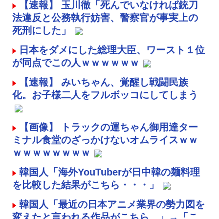
【速報】 玉川徹「死んでいなければ銃刀
法違反と公務執行妨害、警察官が事実上の
死刑にした」
日本をダメにした総理大臣、ワースト１位
が同点でこの人ｗｗｗｗｗｗ
【速報】 みいちゃん、覚醒し戦闘民族
化。お子様二人をフルボッコにしてしまう
【画像】 トラックの運ちゃん御用達ター
ミナル食堂のざっかけないオムライスｗｗ
ｗｗｗｗｗｗｗｗ
韓国人「海外YouTuberが日中韓の麺料理
を比較した結果がこちら・・・」
韓国人「最近の日本アニメ業界の勢力図を
変えたと言われる作品がこちら…」→「こ