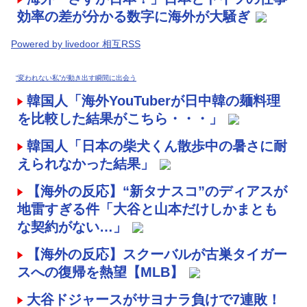
効率の差が分かる数字に海外が大騒ぎ
Powered by livedoor 相互RSS
“変われない私”が動き出す瞬間に出会う
韓国人「海外YouTuberが日中韓の麺料理
を比較した結果がこちら・・・」
韓国人「日本の柴犬くん散歩中の暑さに耐
えられなかった結果」
【海外の反応】“新タナスコ”のディアスが
地雷すぎる件「大谷と山本だけしかまとも
な契約がない…」
【海外の反応】スクーバルが古巣タイガー
スへの復帰を熱望【MLB】
大谷ドジャースがサヨナラ負けで7連敗！