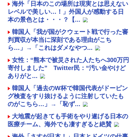
海外「日本のこの場所は現実とは思えない
レベルで美しい…！」外国人が感動する日
本の景色とは・・・？【...
韓国人「我が国がクウェート戦で行った審
判買収が本当に深刻である理由がこち
ら…」→「これはダメなやつ...
女性：“熊本で被災された人たちへ300万円
寄付しました” Twitter民：“汚い金やけど
ありがと...
韓国人「過去のW杯で韓国代表がドーピン
グ検査をすり抜けるように注射していたも
のがこちら…」→「恥ず...
大地震が起きても手術をやり遂げる日本の
医療チーム、海外でも凄すぎると絶賛
海外「さすが日本！」日本とドイツの仕事