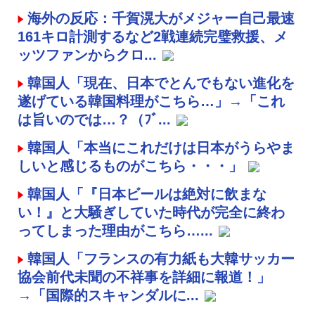
海外の反応：千賀滉大がメジャー自己最速
161キロ計測するなど2戦連続完璧救援、メ
ッツファンからクロ...
韓国人「現在、日本でとんでもない進化を
遂げている韓国料理がこちら…」→「これ
は旨いのでは…？（ﾌﾞ...
韓国人「本当にこれだけは日本がうらやま
しいと感じるものがこちら・・・」
韓国人「『日本ビールは絶対に飲まな
い！』と大騒ぎしていた時代が完全に終わ
ってしまった理由がこちら…...
韓国人「フランスの有力紙も大韓サッカー
協会前代未聞の不祥事を詳細に報道！」
→「国際的スキャンダルに...