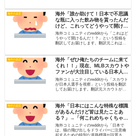
訳元（投稿主）日本のカスガイグミキャ
ンディ。フルーツ味。もしまだ食べたこ
とがないなら、これは間違いなく最高級
海外「誰か助けて！日本で不思議
海外の反応
のフルーツ味グミ...
な瓶に入った飲み物を貰ったんだ
けど、これってどうやって開ける
んだ！？」【海外の反応】
海外コミュニティのredditから「これはど
うやって開けるんだ！？」という投稿を
翻訳してお届けします。翻訳元これはど
うやって開けるんだ！？（投稿主）この
ボトルを知ってる人はいる？テイクアウ
トした料理と一緒にもらった飲み物なん
海外「ぜひ俺たちのチームに来て
海外の反応
だけど、説明を読...
くれ！！」現在、MLBスカウトや
ファンが大注目している日本人野
球選手とは・・・？【海外の反
海外コミュニティのredditから「スカウト
応】
が日本人選手を視察」という投稿を翻訳
してお届けします。翻訳元スカウトが日
本人選手を視察（投稿主）メッツが最
近、日本で阪神タイガースの主砲・佐藤
輝明（三塁手／外野手）と、エース・才
海外「日本にはこんな特殊な標識
海外の反応
木浩人を視察してい...
があるんだけど皆は見たことあ
る？」→「何これめちゃくちゃ可
愛いｗｗ」【海外の反応】
海外コミュニティのredditから「日本で
は、猫の飛び出しをドライバーに注意喚
起するための特別な道路標識が設置され